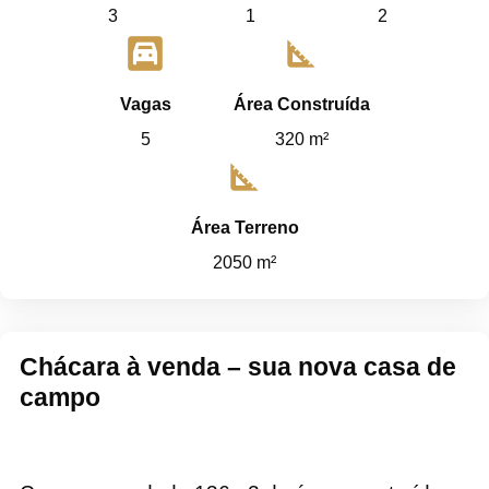
3
1
2
garage
square_foot
Vagas
Área Construída
5
320 m²
square_foot
Área Terreno
2050 m²
Chácara à venda – sua nova casa de
campo