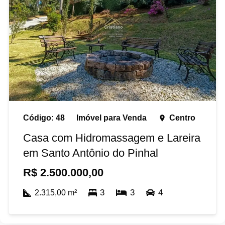
Código:
48
Imóvel para
Venda
Centro
place
Casa com Hidromassagem e Lareira
em Santo Antônio do Pinhal
R$
2.500.000,00
3
3
4
2.315,00
m²