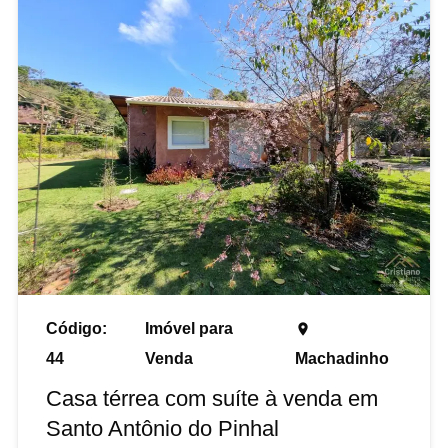
Código:
Imóvel para
place
44
Venda
Machadinho
Casa térrea com suíte à venda em
Santo Antônio do Pinhal