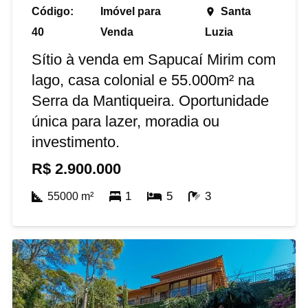
Código:
Imóvel para
Santa
place
40
Venda
Luzia
Sítio à venda em Sapucaí Mirim com
lago, casa colonial e 55.000m² na
Serra da Mantiqueira. Oportunidade
única para lazer, moradia ou
investimento.
R$
2.900.000
1
5
3
55000
m²