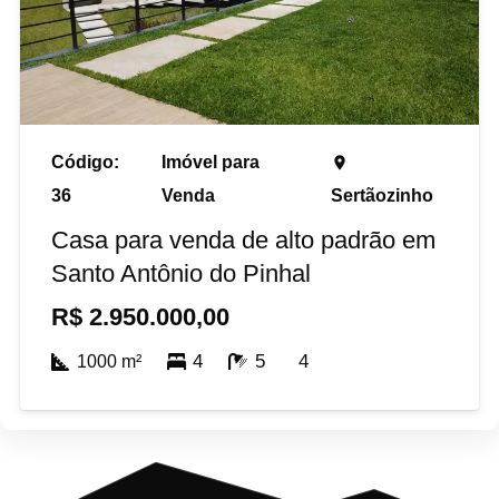
Código:
Imóvel para
place
36
Venda
Sertãozinho
Casa para venda de alto padrão em
Santo Antônio do Pinhal
R$
2.950.000,00
4
5
4
1000
m²