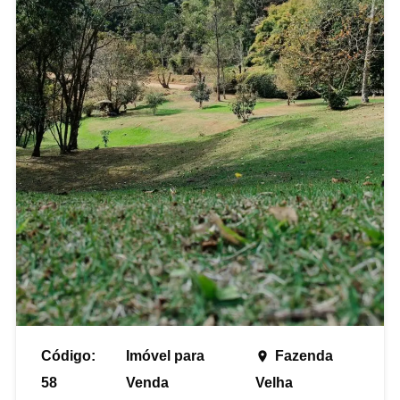
Código:
Imóvel para
Fazenda
place
58
Venda
Velha