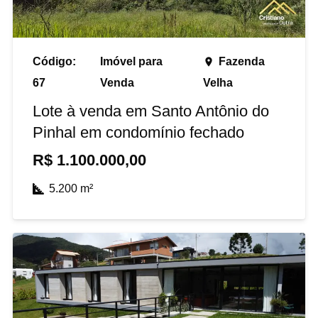
Código:
Imóvel para
Fazenda
place
67
Venda
Velha
Lote à venda em Santo Antônio do
Pinhal em condomínio fechado
R$
1.100.000,00
5.200
m²