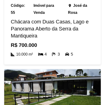
Código:
Imóvel para
José da
place
55
Venda
Rosa
Chácara com Duas Casas, Lago e
Panorama Aberto da Serra da
Mantiqueira
R$
700.000
4
3
5
10.000
m²