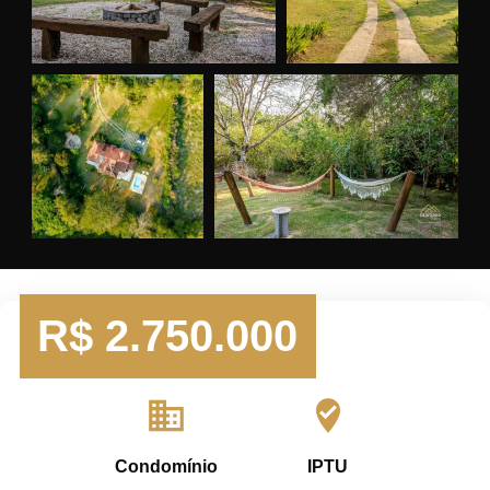
R$
2.750.000
domain
where_to_vote
Condomínio
IPTU