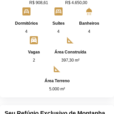
R$ 908,61
R$ 4.650,00
bedroom_child
bedroom_parent
shower
Dormitórios
Suítes
Banheiros
4
4
4
garage
square_foot
Vagas
Área Construída
2
397,30 m²
square_foot
Área Terreno
5.000 m²
Seu Refúgio Exclusivo de Montanha