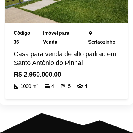
Código:
Imóvel para
place
36
Venda
Sertãozinho
Casa para venda de alto padrão em
Santo Antônio do Pinhal
R$
2.950.000,00
4
5
4
1000
m²