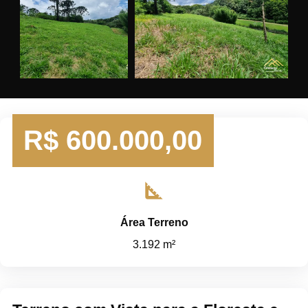
R$
600.000,00
square_foot
Área Terreno
3.192 m²