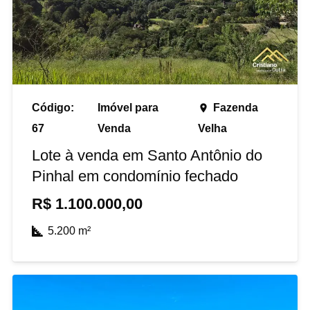
Código:
Imóvel para
Fazenda
place
67
Venda
Velha
Lote à venda em Santo Antônio do
Pinhal em condomínio fechado
R$
1.100.000,00
5.200
m²