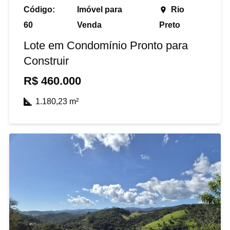
Código:
Imóvel para
Rio
place
60
Venda
Preto
Lote em Condomínio Pronto para
Construir
R$
460.000
1.180,23
m²