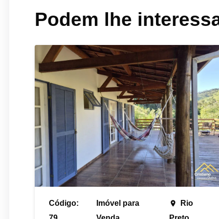
Podem lhe interess
Código:
Imóvel para
Rio
place
79
Venda
Preto