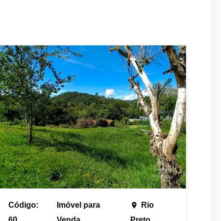
Código:
Imóvel para
Rio
place
60
Venda
Preto