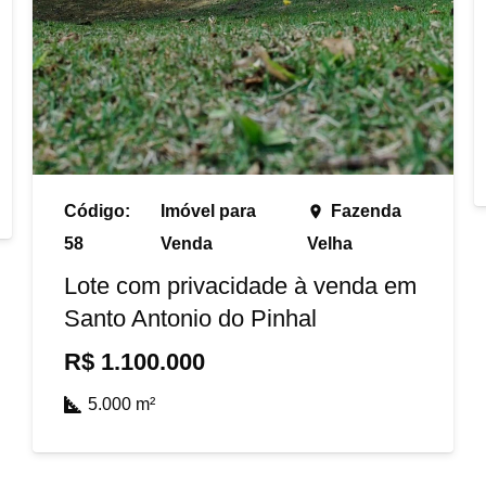
Código:
Imóvel para
Fazenda
place
58
Venda
Velha
Lote com privacidade à venda em
Santo Antonio do Pinhal
R$
1.100.000
5.000
m²