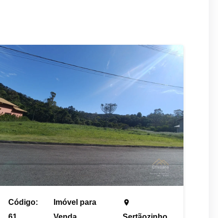
Código:
Imóvel para
place
61
Venda
Sertãozinho