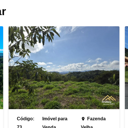
ar
Código:
Imóvel para
Fazenda
place
73
Venda
Velha