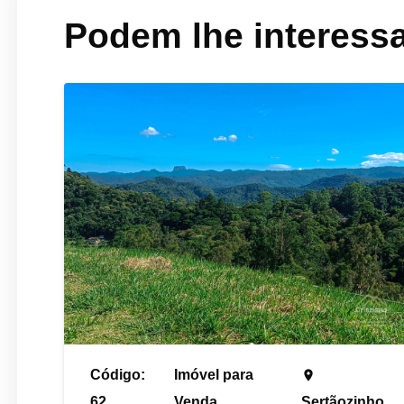
Podem lhe interess
Código:
Imóvel para
place
62
Venda
Sertãozinho