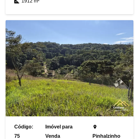
1912
m²
Código:
Imóvel para
place
75
Venda
Pinhalzinho