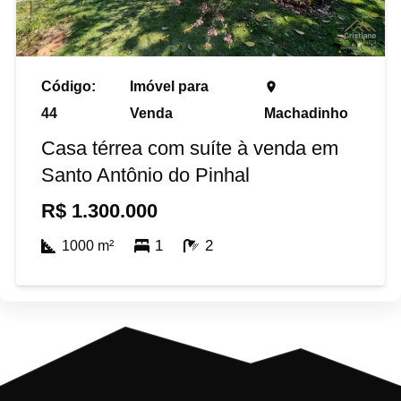
Código:
Imóvel para
place
44
Venda
Machadinho
Casa térrea com suíte à venda em
Santo Antônio do Pinhal
R$
1.300.000
1
2
1000
m²