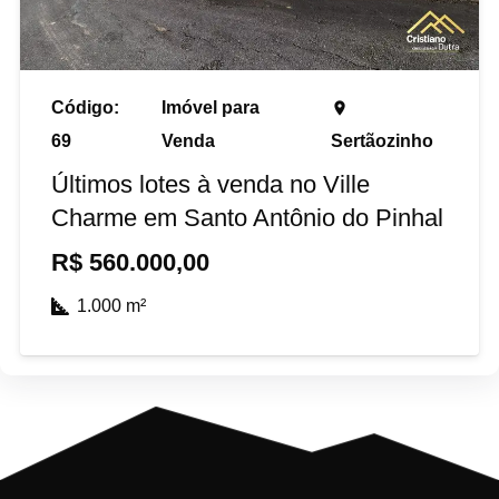
Código:
Imóvel para
place
69
Venda
Sertãozinho
Últimos lotes à venda no Ville
Charme em Santo Antônio do Pinhal
R$
560.000,00
1.000
m²