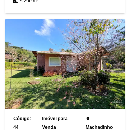
5.200
m²
Código:
Imóvel para
place
44
Venda
Machadinho