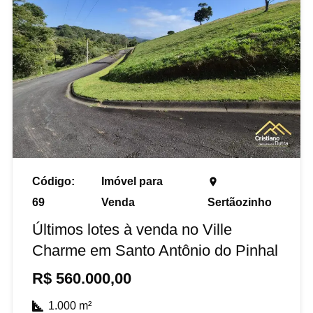
Código:
Imóvel para
place
69
Venda
Sertãozinho
Últimos lotes à venda no Ville
Charme em Santo Antônio do Pinhal
R$
560.000,00
1.000
m²