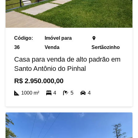
Código:
Imóvel para
place
36
Venda
Sertãozinho
Casa para venda de alto padrão em
Santo Antônio do Pinhal
R$
2.950.000,00
4
5
4
1000
m²