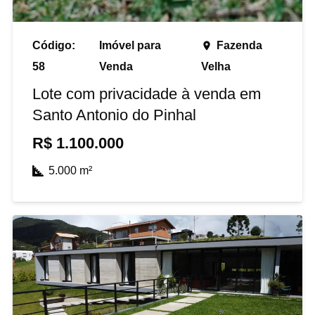
Código:
Imóvel para
Fazenda
place
58
Venda
Velha
Lote com privacidade à venda em
Santo Antonio do Pinhal
R$
1.100.000
5.000
m²