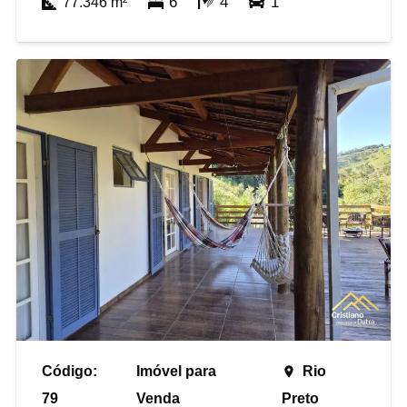
6
4
1
77.346
m²
Código:
Imóvel para
Rio
place
79
Venda
Preto