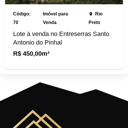
Código:
Imóvel para
Rio
place
70
Venda
Preto
Lote à venda no Entreserras Santo
Antonio do Pinhal
R$
450,00m²