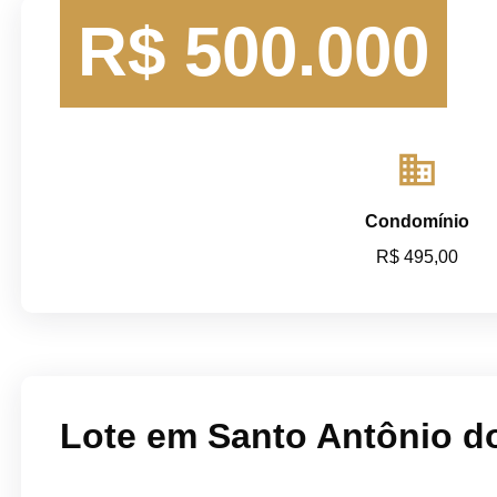
R$
500.000
domain
Condomínio
R$ 495,00
Lote em Santo Antônio do