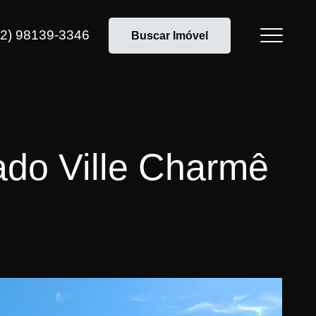
12) 98139-3346
Buscar Imóvel
do Ville Charmê