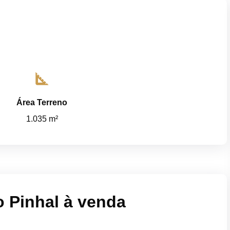
square_foot
Área Terreno
1.035 m²
 Pinhal à venda