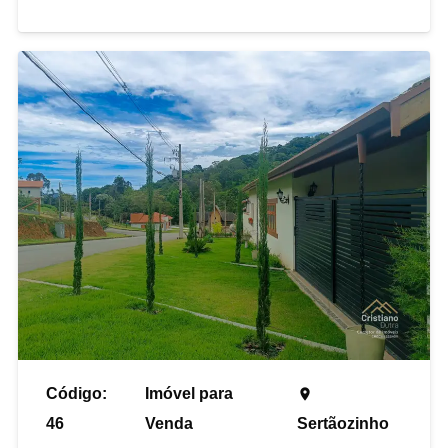
Código:
Imóvel para
place
46
Venda
Sertãozinho