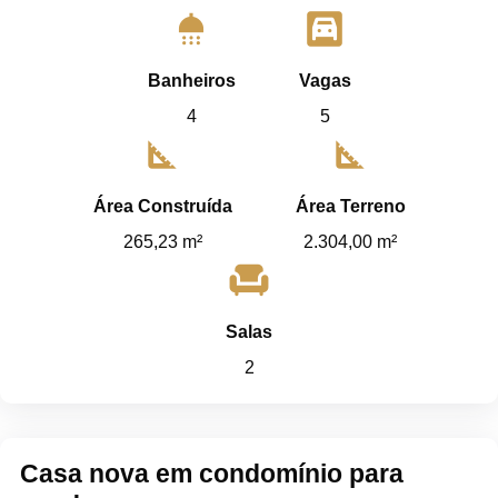
shower
garage
Banheiros
Vagas
4
5
square_foot
square_foot
Área Construída
Área Terreno
265,23 m²
2.304,00 m²
chair
Salas
2
Casa nova em condomínio para