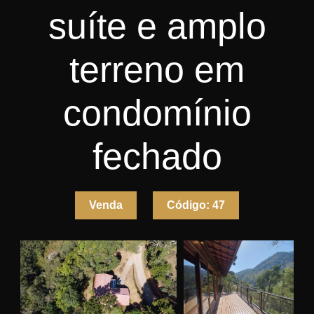
suíte e amplo
terreno em
condomínio
fechado
Venda
Código:
47