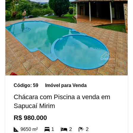
Código:
59
Imóvel para
Venda
Chácara com Piscina a venda em
Sapucaí Mirim
R$
980.000
1
2
2
9650
m²