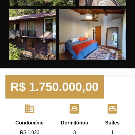
R$
1.750.000,00
domain
bedroom_child
bedroom_parent
Condomínio
Dormitórios
Suítes
R$ 1.023
3
1