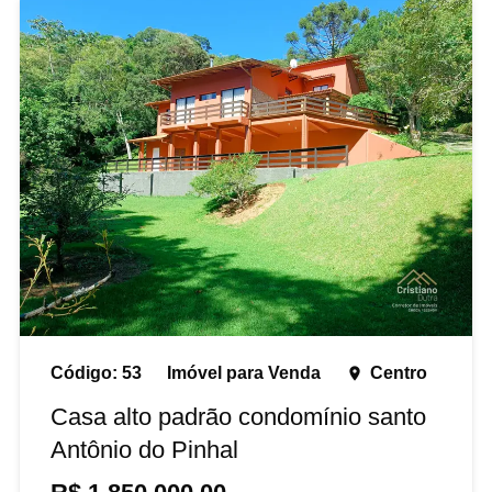
Código:
53
Imóvel para
Venda
Centro
place
Casa alto padrão condomínio santo
Antônio do Pinhal