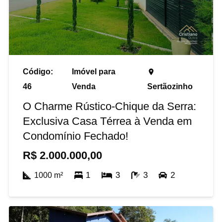
Código:
Imóvel para
place
46
Venda
Sertãozinho
O Charme Rústico-Chique da Serra:
Exclusiva Casa Térrea à Venda em
Condomínio Fechado!
R$
2.000.000,00
1
3
3
2
1000
m²