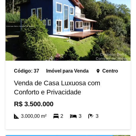
Código:
37
Imóvel para
Venda
Centro
place
Venda de Casa Luxuosa com
Conforto e Privacidade
R$
3.500.000
2
3
3
3.000,00
m²