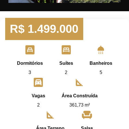
R$
1.499.000
bedroom_child
bedroom_parent
shower
Dormitórios
Suítes
Banheiros
3
2
5
garage
square_foot
Vagas
Área Construída
2
361,73 m²
square_foot
chair
Área Terreno
Salas