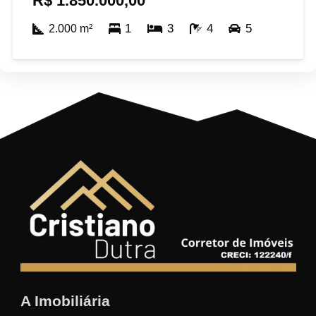
R$
1.850.000,00
1
3
4
5
2.000
m²
A Imobiliária