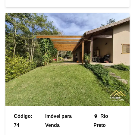
Código:
Imóvel para
Rio
place
74
Venda
Preto