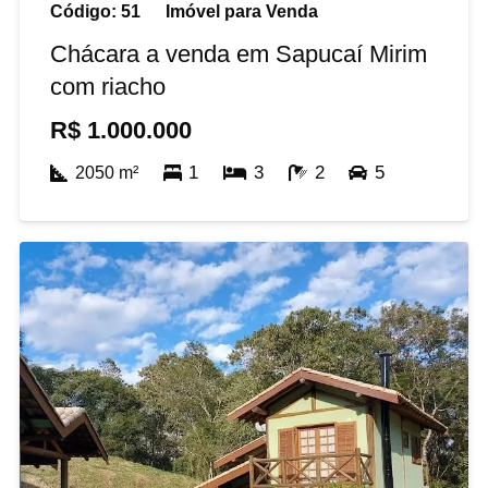
Código:
51
Imóvel para
Venda
Chácara a venda em Sapucaí Mirim
com riacho
R$
1.000.000
1
3
2
5
2050
m²