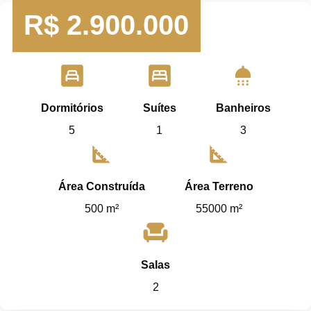
R$
2.900.000
bedroom_child
bedroom_parent
shower
Dormitórios
Suítes
Banheiros
5
1
3
square_foot
square_foot
Área Construída
Área Terreno
500 m²
55000 m²
chair
Salas
2