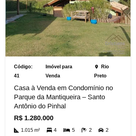
Código:
Imóvel para
Rio
place
41
Venda
Preto
Casa à Venda em Condomínio no
Parque da Mantiqueira – Santo
Antônio do Pinhal
R$
1.280.000
4
5
2
2
1.015
m²