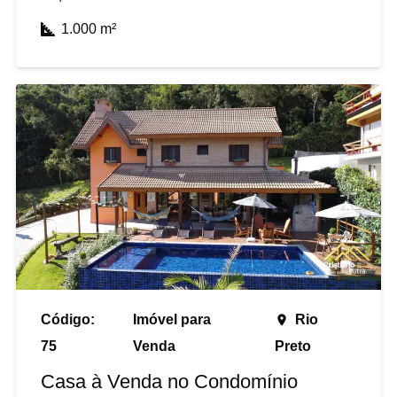
1.000
m²
Código:
Imóvel para
Rio
place
75
Venda
Preto
Casa à Venda no Condomínio