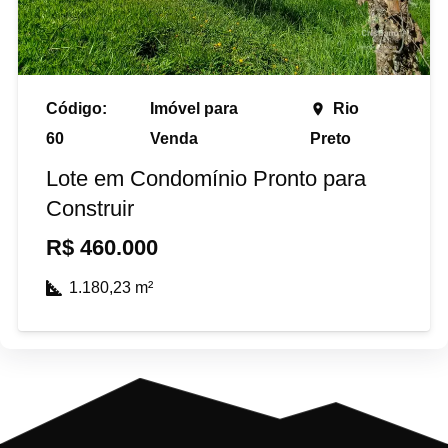
Código:
Imóvel para
Rio
place
60
Venda
Preto
Lote em Condomínio Pronto para
Construir
R$
460.000
1.180,23
m²